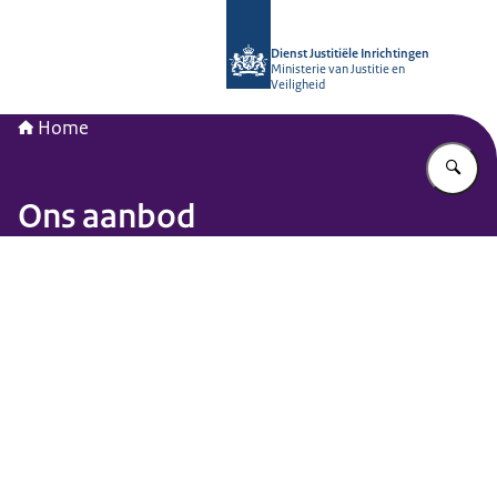
Naar de homepage van Opleidingsinst
Dienst Justitiële Inrichtingen
Ministerie van Justitie en
Veiligheid
Home
Vu
Ons aanbod