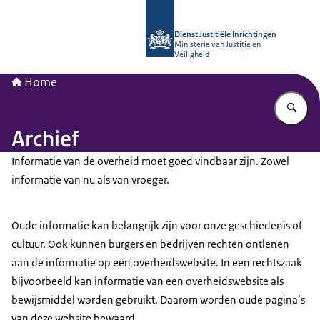
Naar de homepage van Opleidingsinst
Dienst Justitiële Inrichtingen
Ministerie van Justitie en
Veiligheid
Home
Vu
Archief
Informatie van de overheid moet goed vindbaar zijn. Zowel
informatie van nu als van vroeger.
Oude informatie kan belangrijk zijn voor onze geschiedenis of
cultuur. Ook kunnen burgers en bedrijven rechten ontlenen
aan de informatie op een overheidswebsite. In een rechtszaak
bijvoorbeeld kan informatie van een overheidswebsite als
bewijsmiddel worden gebruikt. Daarom worden oude pagina’s
van deze website bewaard.