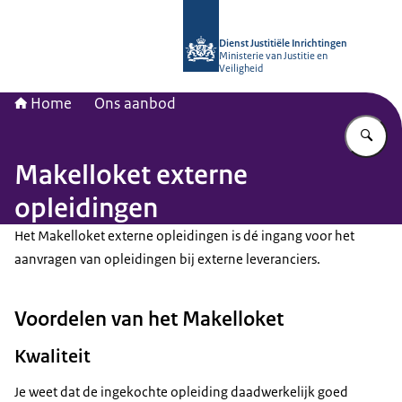
Naar de homepage van Opleidingsinst
Dienst Justitiële Inrichtingen
Ministerie van Justitie en
Veiligheid
Home
Ons aanbod
Vu
Makelloket externe
opleidingen
Het Makelloket externe opleidingen is dé ingang voor het
aanvragen van opleidingen bij externe leveranciers.
Voordelen van het Makelloket
Kwaliteit
Je weet dat de ingekochte opleiding daadwerkelijk goed