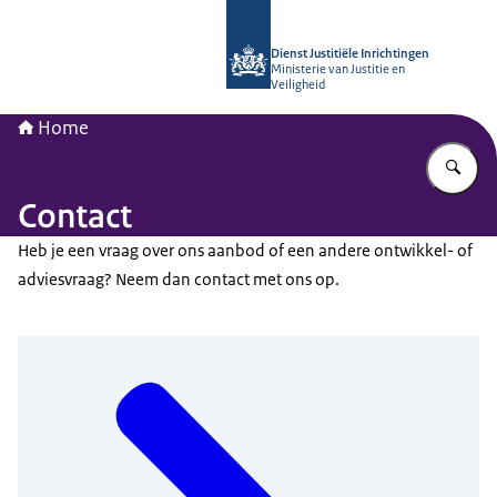
Naar de homepage van Opleidingsinst
Dienst Justitiële Inrichtingen
Ministerie van Justitie en
Veiligheid
Home
Vu
Contact
Heb je een vraag over ons aanbod of een andere ontwikkel- of
adviesvraag? Neem dan contact met ons op.