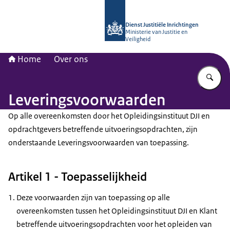
Naar de homepage van Opleidingsinst
Dienst Justitiële Inrichtingen
Ministerie van Justitie en
Veiligheid
Home
Over ons
Vu
Leveringsvoorwaarden
Op alle overeenkomsten door het Opleidingsinstituut DJI en
opdrachtgevers betreffende uitvoeringsopdrachten, zijn
onderstaande Leveringsvoorwaarden van toepassing.
Artikel 1 - Toepasselijkheid
Deze voorwaarden zijn van toepassing op alle
overeenkomsten tussen het Opleidingsinstituut DJI en Klant
betreffende uitvoeringsopdrachten voor het opleiden van