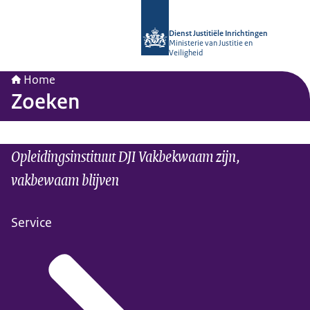
Naar de homepage van Opleidingsinst
Dienst Justitiële Inrichtingen
Ministerie van Justitie en
Veiligheid
Home
Zoeken
Opleidingsinstituut DJI Vakbekwaam zijn,
vakbewaam blijven
Service