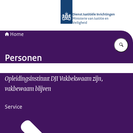
Naar de homepage van Opleidingsinst
Dienst Justitiële Inrichtingen
Ministerie van Justitie en
Veiligheid
Home
Vu
Personen
Opleidingsinstituut DJI Vakbekwaam zijn,
vakbewaam blijven
Service