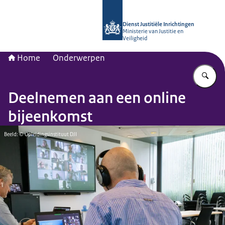
Naar de homepage van Opleidingsinst
Dienst Justitiële Inrichtingen
Ministerie van Justitie en
Veiligheid
Home
Onderwerpen
Vu
Deelnemen aan een online
bijeenkomst
Beeld: © Opleidingsinstituut DJI