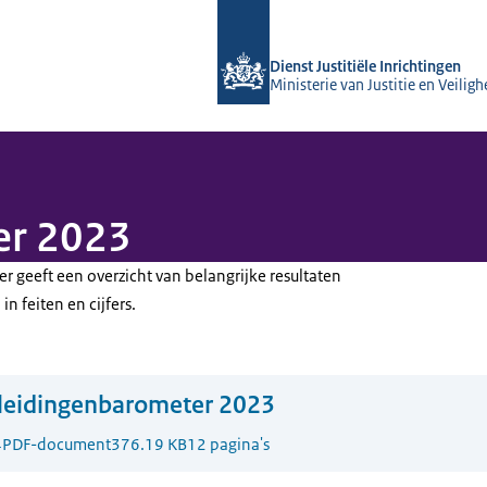
Naar de homepage van Opleidingsinst
Dienst Justitiële Inrichtingen
Ministerie van Justitie en Veiligh
er 2023
 geeft een overzicht van belangrijke resultaten
n feiten en cijfers.
leidingenbarometer 2023
4
PDF-document
376.19 KB
12 pagina's