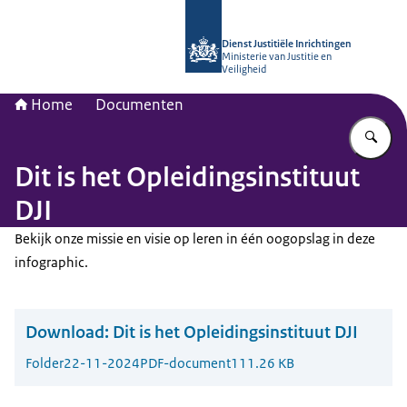
Naar de homepage van Opleidingsinst
Dienst Justitiële Inrichtingen
Ministerie van Justitie en
Veiligheid
Home
Documenten
Vu
Dit is het Opleidingsinstituut
DJI
Bekijk onze missie en visie op leren in één oogopslag in deze
infographic.
Download:
Dit is het Opleidingsinstituut DJI
Folder
22-11-2024
PDF-document
111.26 KB