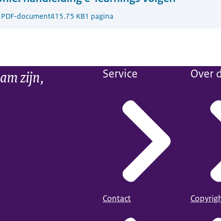
3
PDF-document
415.75 KB
1 pagina
am zijn,
Service
Over d
Contact
Copyrig