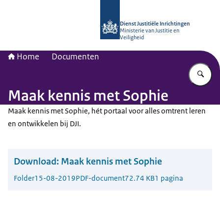
Naar de homepage van Opleidingsinst
Dienst Justitiële Inrichtingen
Ministerie van Justitie en
Veiligheid
Home
Documenten
Vu
Maak kennis met Sophie
Maak kennis met Sophie, hét portaal voor alles omtrent leren
en ontwikkelen bij DJI.
Download:
Maak kennis met Sophie
Folder
15-08-2019
PDF-document
72.74 KB
1 pagina