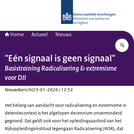
Naar de homepage van Opleidingsinst
Dienst Justitiële Inrichtingen
Ministerie van Justitie en
Veiligheid
Home
Actueel
Nieuws
Vu
"Eén signaal is geen signaal"
Basistraining Radicalisering & extremisme
voor DJI
Nieuwsbericht
23-01-2026 | 12:52
Het belang van aandacht voor radicalisering en extremisme in
detentiecontext is het afgelopen decennium onverminderd
gegroeid. Dat geldt ook voor het opleidingsaanbod van het
Rijksopleidingsinstituut tegengaan Radicalisering (ROR), dat