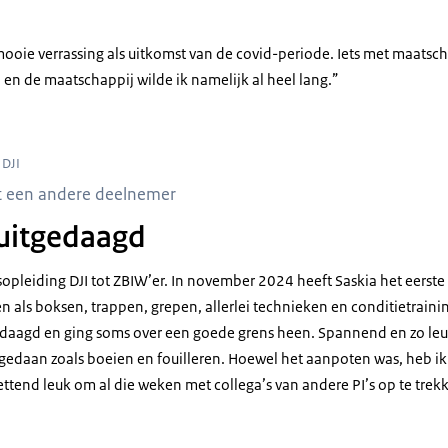
ooie verrassing als uitkomst van de covid-periode. Iets met maatscha
n de maatschappij wilde ik namelijk al heel lang.”
 DJI
t een andere deelnemer
 uitgedaagd
sopleiding DJI tot ZBIW’er. In november 2024 heeft Saskia het eerst
als boksen, trappen, grepen, allerlei technieken en conditietrainin
gedaagd en ging soms over een goede grens heen. Spannend en zo le
 gedaan zoals boeien en fouilleren. Hoewel het aanpoten was, heb ik
ettend leuk om al die weken met collega’s van andere PI’s op te trek