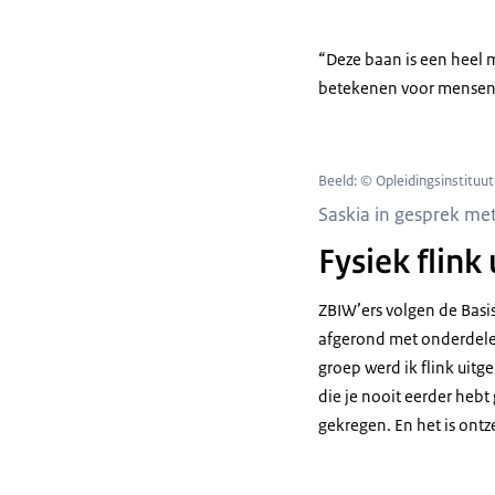
“Deze baan is een heel m
betekenen voor mensen e
Beeld: © Opleidingsinstituut
Saskia in gesprek me
Fysiek flink
ZBIW’ers volgen de Basi
afgerond met onderdelen 
groep werd ik flink uit
die je nooit eerder hebt
gekregen. En het is ontz