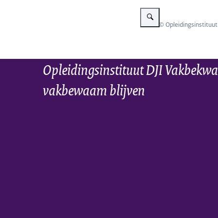
Vergroot afbeelding Groep d
Beeld: © Opleidingsinstituut
Opleidingsinstituut DJI Vakbekwa
vakbewaam blijven