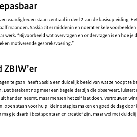
oepasbaar
 en vaardigheden staan centraal in deel 2 van de basisopleiding. He
aalf maanden. Saskia zit er middenin en noemt enkele voorbeelden
ar werk. “Bijvoorbeeld wat overvragen en ondervragen is en hoe je d
ieken motiverende gespreksvoering.”
d ZBIW’er
gen te gaan, heeft Saskia een duidelijk beeld van wat ze hoopt te be
 Dat betekent nog meer een begeleider zijn die observeert, luistert 
en uit handen neemt, maar mensen het zelf laat doen. Vertrouwen win
en, open staan voor hulp, kleine stapjes maken en goed de dag door
 mag je daarbij best spontaan en creatief zijn, maar wel met duidelij