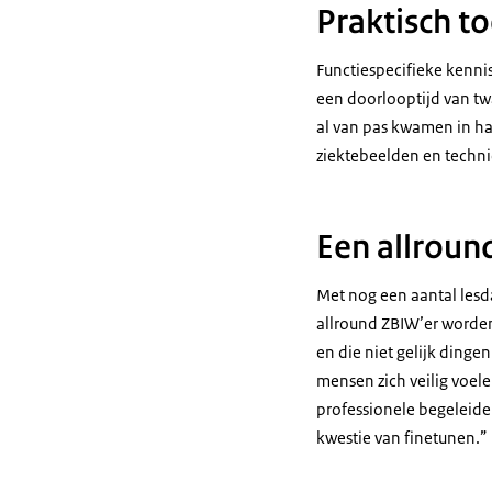
Praktisch t
Functiespecifieke kennis
een doorlooptijd van tw
al van pas kwamen in ha
ziektebeelden en techn
Een allroun
Met nog een aantal lesda
allround ZBIW’er worden.
en die niet gelijk ding
mensen zich veilig voel
professionele begeleider
kwestie van finetunen.”