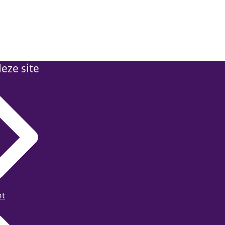
eze site
ht