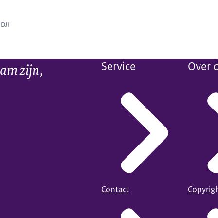
eelnemers in leslokaal
 DJI
am zijn,
Service
Over d
Contact
Copyrig