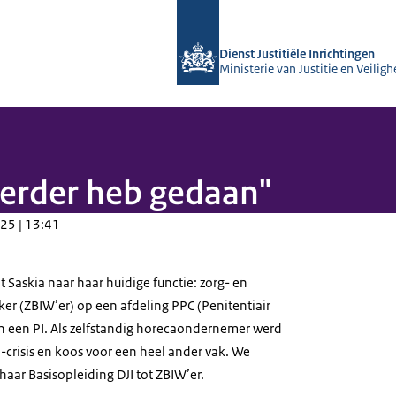
Naar de homepage van Opleidingsinst
Dienst Justitiële Inrichtingen
Ministerie van Justitie en Veiligh
eerder heb gedaan"
25 | 13:41
t Saskia naar haar huidige functie: zorg- en
er (ZBIW’er) op een afdeling PPC (Penitentiair
in een PI. Als zelfstandig horecaondernemer werd
-crisis en koos voor een heel ander vak. We
aar Basisopleiding DJI tot ZBIW’er.