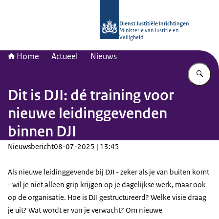
Naar de homepage van Opleidingsinst
Dienst Justitiële Inrichtingen
Ministerie van Justitie en
Veiligheid
Home
Actueel
Nieuws
Vu
Dit is DJI: dé training voor
nieuwe leidinggevenden
binnen DJI
Nieuwsbericht
08-07-2025 | 13:45
Als nieuwe leidinggevende bij DJI - zeker als je van buiten komt
- wil je niet alleen grip krijgen op je dagelijkse werk, maar ook
op de organisatie. Hoe is DJI gestructureerd? Welke visie draag
je uit? Wat wordt er van je verwacht? Om nieuwe