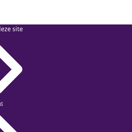
eze site
ht