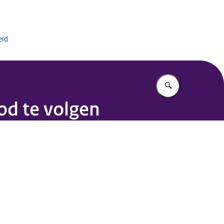
ituut DJI
eid
Vul in wat u z
od te volgen