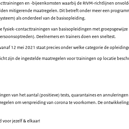
tacttrainingen en -bijeenkomsten waarbij de RIVM-richtlijnen onv
lden mitigerende maatregelen. Dit betreft onder meer een program
systeem) als onderdeel van de basisopleiding.
e fysiek-contacttrainingen van basisopleidingen met groepsgewijze
persoonsoptreden). Deelnemers en trainers doen een sneltest.
 vanaf 12 mei 2021
staat precies onder welke categorie de opleiding
icht
zijn de ingestelde maatregelen voor trainingen op locatie besch
ingen van het aantal (positieve) tests, quarantaines en annuleringe
tregelen om verspreiding van corona te voorkomen. De ontwikkelin
 voor jezelf & elkaar!